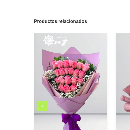
Productos relacionados
na
P