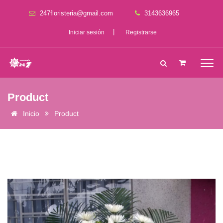
247floristeria@gmail.com
3143636965
|
Iniciar sesión
Registrarse
Product
Inicio
Product